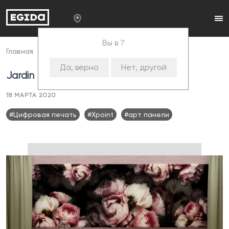
Вы в ?
Главная
Пресс-центр
Jardin
Да, верно
Нет, другой
Jardin
18 МАРТА 2020
#Цифровая печать
#Xpoint
#арт панели