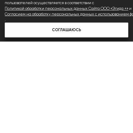
пользователей осуществляется в соответствии с
Политикой обработки персональных данных Сайта ООО «Эгида +»
и
Согласием на обработку персональных данных с использованием фа
.
СОГЛАШАЮСЬ
ПОДЕЛИТЬСЯ В СОЦСЕТЯХ
20 МАРТА 2019
# NCC
# ТКАНИ