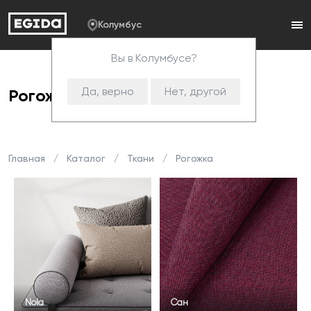
Колумбус
Вы в Колумбусе?
Да, верно
Нет, другой
Рогожка
Главная
Каталог
Ткани
Рогожка
Nola
Сан