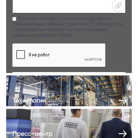
Я ознакомлен(а) с
Политикой обработки
персональных данных
Сайта ООО «Эгида +» и
Согласием на обработку персональных
данных
для формы сбора
Заполняя данную форму вы даете свое согласие на обработку
персональных данных
Технологии
Пресс-центр