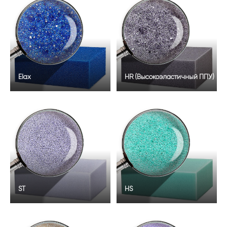
Elax
HR (Высокоэластичный ППУ)
ST
HS