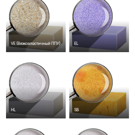
VE (Вязкоэластичный ППУ)
EL
HL
SB