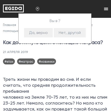
Вы в ?
Главная
Пресс-центр
Как достигнуть цели с
помощью матраса?
Да, верно
Нет, другой
Как достигнуть цели с помощью матраса?
21 АПРЕЛЯ 2019
#elax
#матрас
#новинки
Треть жизни мы проводим во сне. И если
считать, что средняя продолжительность
пребывания
человека на Земле 70-75 лет, то из них мы спим
23-25 лет. Немало, согласитесь? Но мало кто
задумывается, как он проведет такой большой