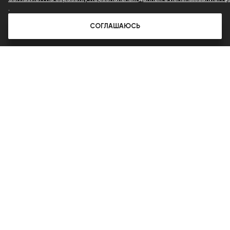
.
СОГЛАШАЮСЬ
ПОДЕЛИТЬСЯ В СОЦСЕТЯХ
20 МАРТА 2019
# NCC
# ТКАНИ