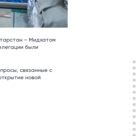
атарстан – Мидхатом
делегации были
просы, связанные с
открытие новой