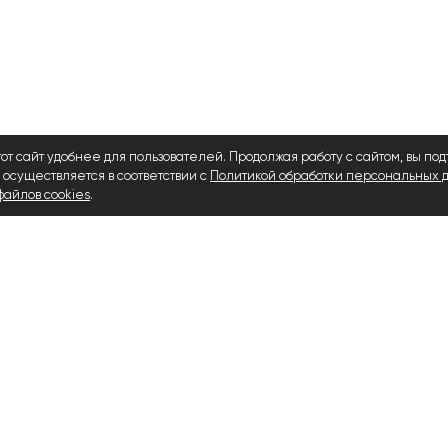
тот сайт удобнее для пользователей. Продолжая работу с сайтом, вы по
 осуществляется в соответствии с
Политикой обработки персональных 
айлов cookies
.
ПОДЕЛИТЬСЯ В СОЦСЕТЯХ