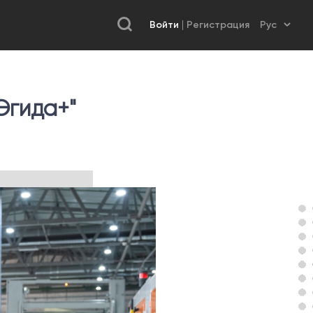
Войти
Регистрация
Эгида+"