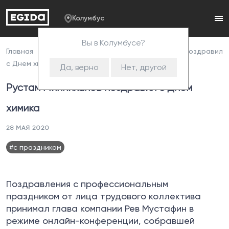
Колумбус
Вы в Колумбусе?
Главная
Пресс-центр
Рустам Минниханов поздравил
с Днем химика
Да, верно
Нет, другой
Рустам Минниханов поздравил с Днем
химика
28 МАЯ 2020
#с праздником
Поздравления с профессиональным
праздником от лица трудового коллектива
принимал глава компании Рев Мустафин в
режиме онлайн-конференции, собравшей