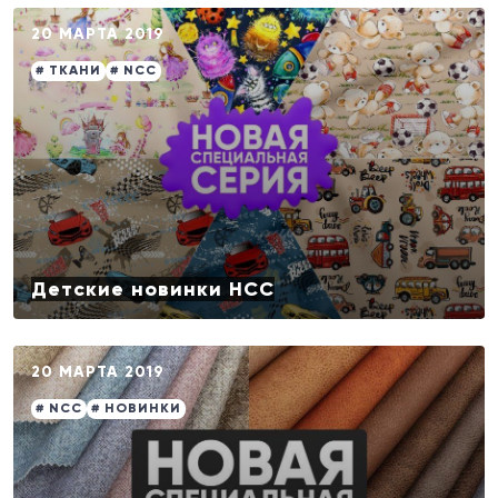
20 МАРТА 2019
# ТКАНИ
# NCC
Детские новинки НСС
20 МАРТА 2019
# NCC
# НОВИНКИ