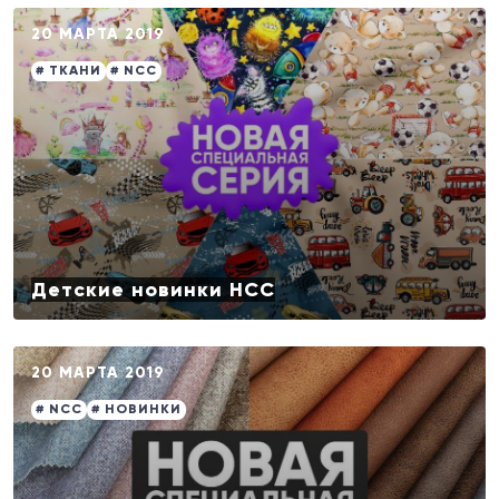
20 МАРТА 2019
# ТКАНИ
# NCC
Детские новинки НСС
20 МАРТА 2019
# NCC
# НОВИНКИ