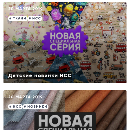
20 МАРТА 2019
# ТКАНИ
# NCC
Детские новинки НСС
20 МАРТА 2019
# NCC
# НОВИНКИ