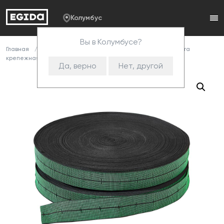
Колумбус
Вы в Колумбусе?
Главная
Каталог
Комплектующие
Ленты
Лента
крепежная
Игла крепежная (Дейла)
Да, верно
Нет, другой