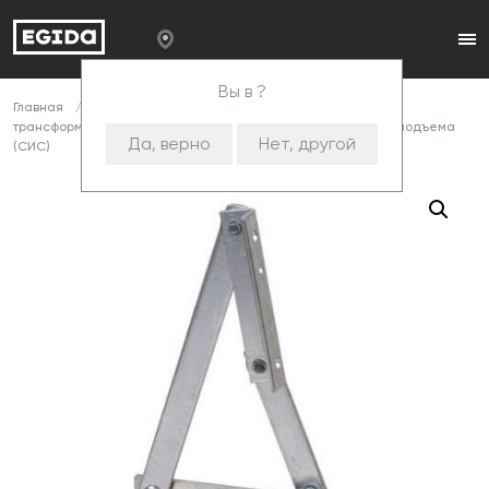
Вы в ?
Главная
Каталог
Комплектующие
Механизмы
трансформации
Механизмы подъема
117 Механизм подъема
Да, верно
Нет, другой
(СИС)