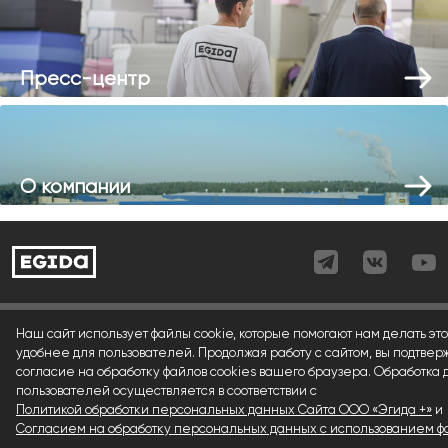
Пресс-центр
О компании
Согласие (регистрация)
Наш сайт использует файлы cookie, которые помогают нам делать это
удобнее для пользователей. Продолжая работу с сайтом, вы подтвер
Согласие (форма)
согласие на обработку файлов cookies вашего браузера. Обработка
пользователей осуществляется в соответствии с
Согласие (cookies)
Политикой обработки персональных данных Сайта ООО «Эгида +»
и
Политика конфиденциальности
Согласием на обработку персональных данных с использованием фа
.