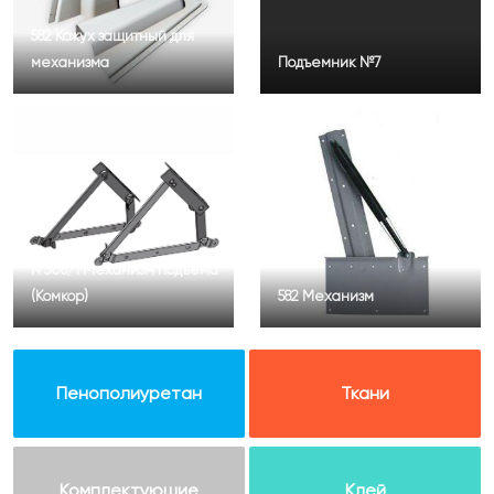
582 Кожух защитный для
механизма
Подъемник №7
N 506/1 Механизм подъема
(Комкор)
582 Механизм
Пенополиуретан
Ткани
Комплектующие
Клей