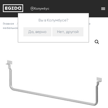
Колумбус
Вы в Колумбусе?
Главная
Каталог
Комплектующие
Опоры
Нога
мебельная металлическая
572 Ножка 1290х265
Да, верно
Нет, другой