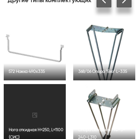
Другие
типы комплектующих
572 Ножка 490х335
368/06 Опора "Вяз" L-335
Нога откидная Н=250, L=1100
Опора складная МФ-3-
(СИС)
240-L310