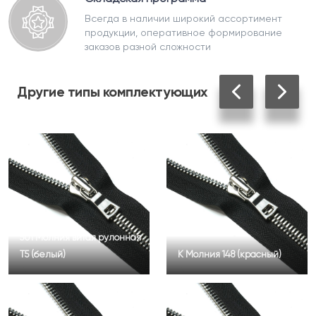
Всегда в наличии широкий ассортимент
продукции, оперативное формирование
заказов разной сложности
Другие
типы комплектующих
501 Молния витая рулонная
Т5 (белый)
К Молния 148 (красный)