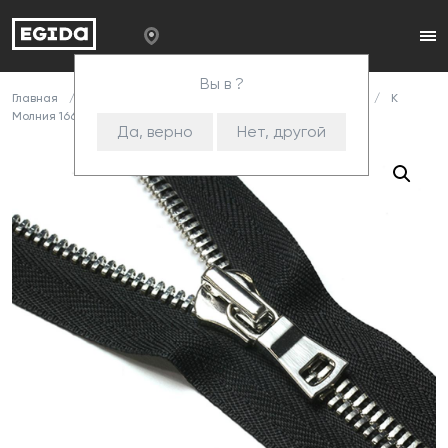
Вы в ?
Главная
Каталог
Комплектующие
Замок-молния
К
Молния 166 (лавандовый)
Да, верно
Нет, другой