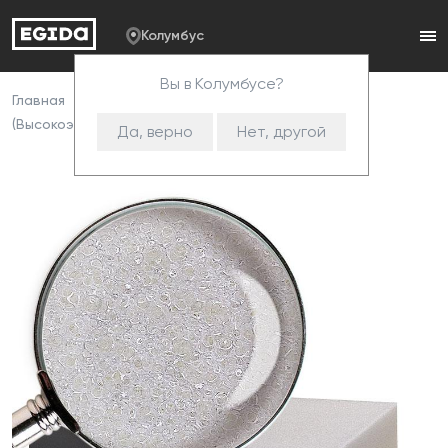
Колумбус
Вы в Колумбусе?
Главная
Каталог
Пенополиуретан
HR
(Высокоэластичный ППУ)
HR 3035
Да, верно
Нет, другой