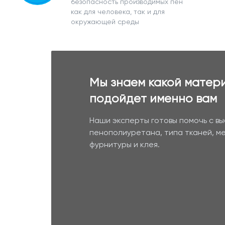
безопасность производимых пен
как для человека, так и для
окружающей среды
Мы знаем какой матер
подойдет именно вам
Наши эксперты готовы помочь с в
пенополиуретана, типа тканей, м
фурнитуры и клея.