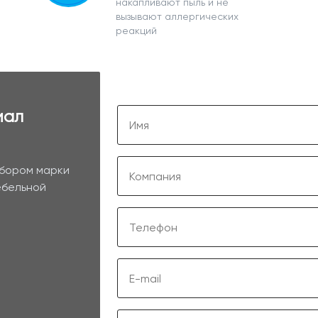
накапливают пыль и не
вызывают аллергических
реакций
иал
ыбором марки
ебельной