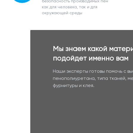
безопасность производимых пен
как для человека, так и для
окружающей среды
Мы знаем какой матер
подойдет именно вам
Наши эксперты готовы помочь с в
пенополиуретана, типа тканей, м
фурнитуры и клея.