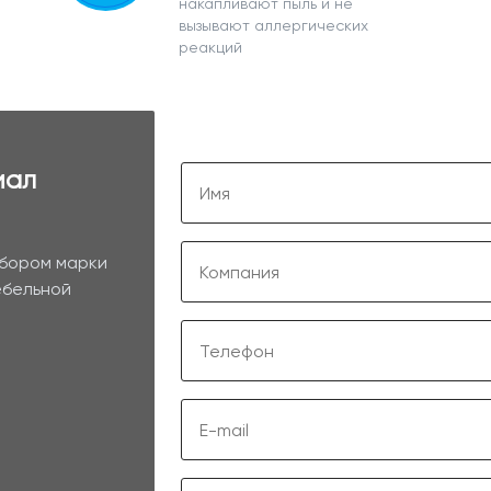
накапливают пыль и не
вызывают аллергических
реакций
иал
ыбором марки
ебельной