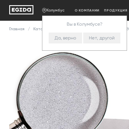
Колумбус
О КОМПАНИИ
ПРОДУКЦИЯ
Вы в Колумбусе?
Главная
Каталог
Пенополиуретан
HS
HS 252
Да, верно
Нет, другой