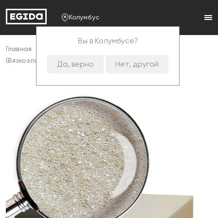
Колумбус
Вы в Колумбусе?
Главная
Каталог
Пенополиуретан
VE
(Вязкоэластичный ППУ)
VE 3015p
Да, верно
Нет, другой