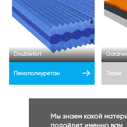
Doublefort
Gardne
Пенополиуретан
Ткани
Мы знаем какой матер
подойдет именно вам