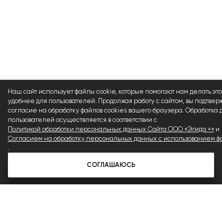
Наш сайт использует файлы cookie, которые помогают нам делать это
удобнее для пользователей. Продолжая работу с сайтом, вы подтвер
согласие на обработку файлов cookies вашего браузера. Обработка
пользователей осуществляется в соответствии с
Политикой обработки персональных данных Сайта ООО «Эгида +»
и
Согласием на обработку персональных данных с использованием фа
.
СОГЛАШАЮСЬ
ПОДЕЛИТЬСЯ В СОЦСЕТЯХ