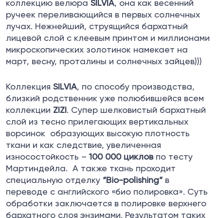
коллекцию
велюра
SILVIA
, она как весенний
ручеек переливающийся в первых солнечных
лучах. Нежнейший, струящийся бархатный
лицевой слой с клеевым принтом и миллионами
микроскопических золотинок намекает на
март, весну, проталины и солнечных зайцев)))
Коллекция
SILVIA
, по способу производства,
близкий родственник уже полюбившейся всем
коллекции
ZIZI
. Супер шелковистый бархатный
слой из тесно прилегающих вертикальных
ворсинок образующих высокую плотность
ткани и как следствие, увеличенная
износостойкость –
100 000
циклов
по тесту
Мартиндейла. А также ткань проходит
специальную отделку
“Bio-polishing”
в
переводе с английского «био полировка». Суть
обработки заключается в полировке верхнего
бархатного слоя энзимами. Результатом таких