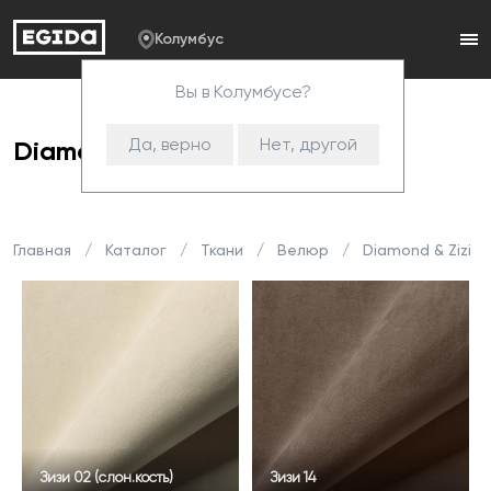
Колумбус
Вы в Колумбусе?
Да, верно
Нет, другой
Diamond & Zizi
Главная
Каталог
Ткани
Велюр
Diamond & Zizi
Зизи 02 (слон.кость)
Зизи 14