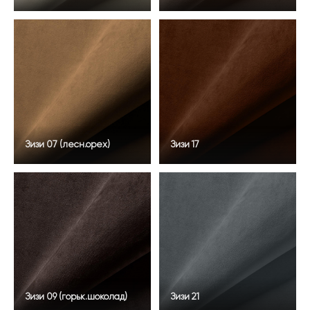
Зизи 07 (лесн.орех)
Зизи 17
Зизи 09 (горьк.шоколад)
Зизи 21