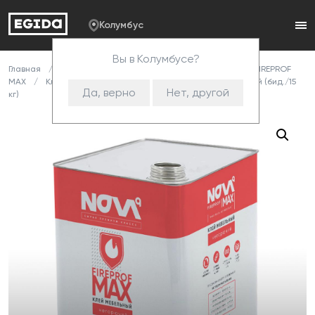
Колумбус
Вы в Колумбусе?
Главная
Каталог
Клей
Клей NOVA FIREPROF
FIREPROF
MAX
Клей Эгида Спрей "NOVA ТГ" FIREPROF MAX красный (бид./15
Да, верно
Нет, другой
кг)