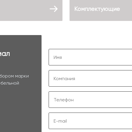
Комплектующие
иал
ыбором марки
ебельной