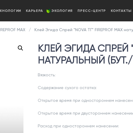
ЕХНОЛОГИИ
КАРЬЕРА
ЭКОЛОГИЯ
ПРЕСС-ЦЕНТР
КОНТАКТЫ
IREPROF MAX
Клей Эгида Спрей "NOVA ТГ" FIREPROF MAX натур
КЛЕЙ ЭГИДА СПРЕЙ "
НАТУРАЛЬНЫЙ (БУТ./0
Вязкость:
Содержание сухого остатка:
Открытое время при одностороннем нанесен
Открытое время при двустороннем нанесении
Расход при одностороннем нанесении: