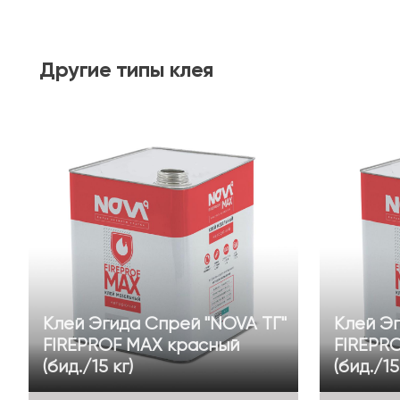
Другие
типы клея
Клей Эгида Спрей "NOVA ТГ"
Клей Эг
FIREPROF MAX красный
FIREPR
(бид./15 кг)
(бид./15