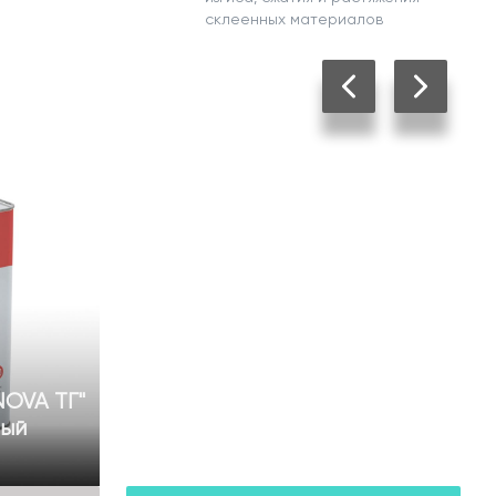
склеенных материалов
NOVA ТГ"
ный