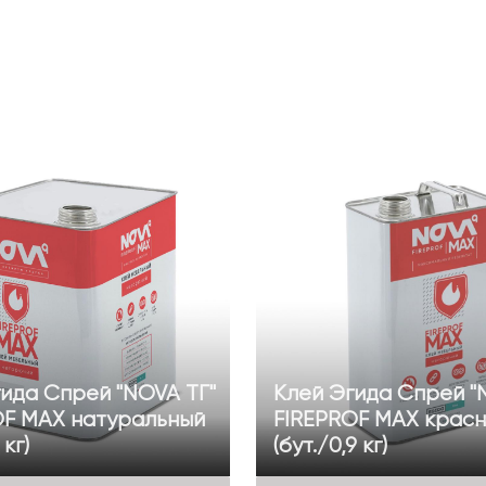
ида Спрей "NOVA ТГ"
Клей Эгида Спрей "
OF MAX натуральный
FIREPROF MAX крас
 кг)
(бут./0,9 кг)