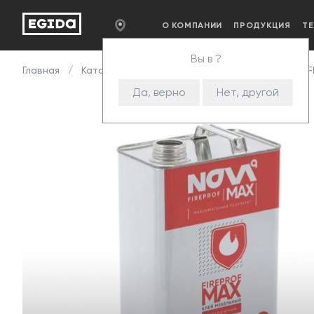
О КОМПАНИИ
ПРОДУКЦИЯ
Т
Вы в ?
Главная
Каталог
Клей
Клей NOVA FIREPROF
F
Да, верно
Нет, другой