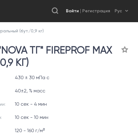
Войти
Регистрация
альный (бут./0,9 кг)
NOVA ТГ" FIREPROF MAX
,9 КГ)
430 ± 30 мПа с
40±2, % масс
10 сек - 4 мин
ии:
10 сек - 10 мин
:
120 - 160 г/м²