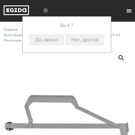
Вы в ?
Главная
Каталог
Комплектующие
Механизмы
трансформации
Механизмы выкатные ("Венеция")
549-02
Да, верно
Нет, другой
Механизм L-804