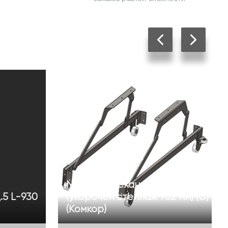
N 405/16 механизм "Венеция"
.5 L-930
(укорочен стеллаж 752 мм) (С)
(Комкор)