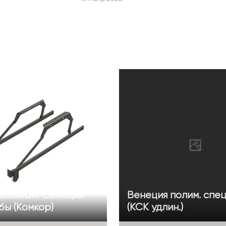
еханизм "Венеция"
Венеция полим. спец
бы (Комкор)
(КСК удлин.)