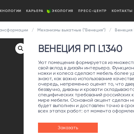
ЕХНОЛОГИИ
КАРЬЕРА
ЭКОЛОГИЯ
ПРЕСС-ЦЕНТР
КОНТАКТЫ
рансформации
Механизмы выкатные ("Венеция")
Венеция 
ВЕНЕЦИЯ РП L1340
Уют помещения формируется из множеств
свой вклад в дизайн интерьера. Функцио
ножки и колеса сделают мебель более уд
знают, как важно использование качеств
очередь, непременно оценят то, что две
беззвучно, диваны и кровати складывают
специфических требований российских к
мире мебели. Основной акцент сделан на
будет выполнен и доставлен точно в сро
всех этапах работ: от момента оформле
Заказать