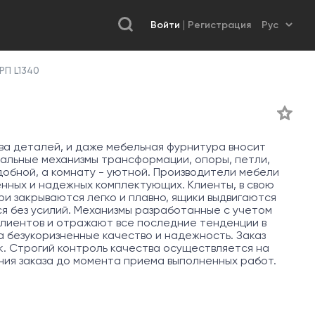
Войти
Регистрация
РП L1340
а деталей, и даже мебельная фурнитура вносит
нальные механизмы трансформации, опоры, петли,
обной, а комнату - уютной. Производители мебели
енных и надежных комплектующих. Клиенты, в свою
ри закрываются легко и плавно, ящики выдвигаются
ся без усилий. Механизмы разработанные с учетом
лиентов и отражают все последние тенденции в
 безукоризненные качество и надежность. Заказ
к. Строгий контроль качества осуществляется на
ния заказа до момента приема выполненных работ.