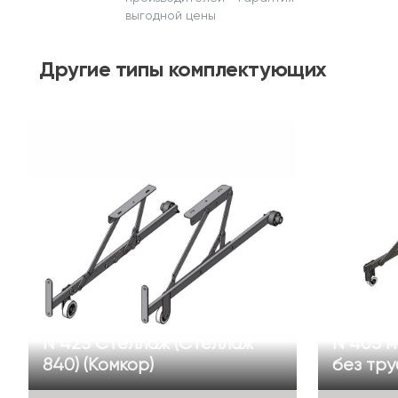
выгодной цены
Другие
типы комплектующих
N 425 Стеллаж (Стеллаж
N 405 м
840) (Комкор)
без тру