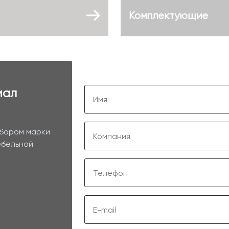
Комплектующие
иал
ыбором марки
ебельной