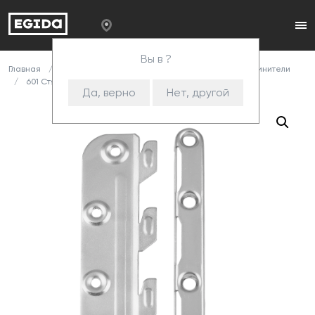
Вы в ?
Главная
Каталог
Комплектующие
Стяжки и соединители
601 Стяжка крючковая
Да, верно
Нет, другой