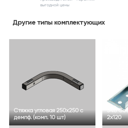
выгодной цены
Другие
типы комплектующих
Стяжка угловая 250х250 с
548 Сое
демпф. (комп. 10 шт)
2х120