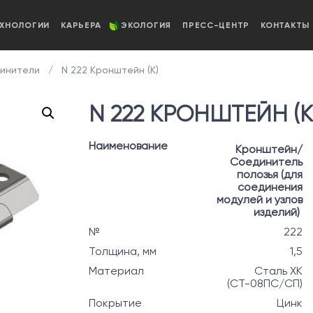
ЕХНОЛОГИИ
КАРЬЕРА
ЭКОЛОГИЯ
ПРЕСС-ЦЕНТР
КОНТАКТЫ
динители
N 222 Кронштейн (К)
N 222 КРОНШТЕЙН (К
Наименование
Кронштейн/
Соединитель
полозья (для
соединения
модулей и узлов
изделий)
№
222
Толщина, мм
1,5
Материал
Сталь ХК
(СТ-08ПС/СП)
Покрытие
Цинк