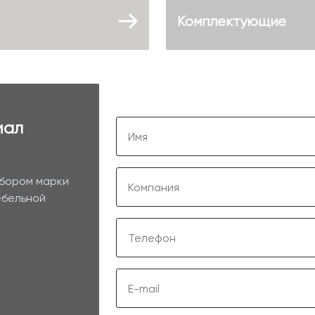
Комплектующие
иал
ыбором марки
ебельной