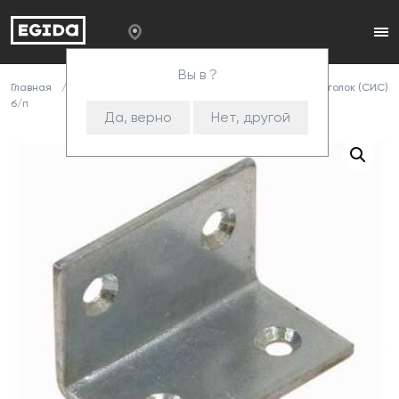
Вы в ?
Главная
Каталог
Комплектующие
Уголки
111 Уголок (СИС)
б/п
Да, верно
Нет, другой