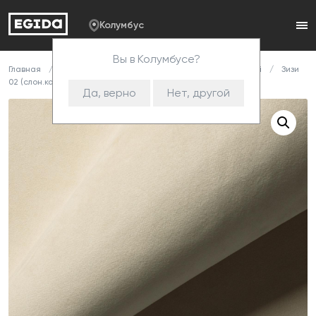
Колумбус
Вы в Колумбусе?
Главная
Каталог
Ткани
Велюр
Diamond & Zizi
Зизи
02 (слон.кость)
Да, верно
Нет, другой