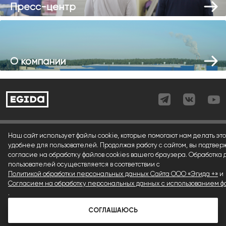
Пресс-центр
О компании
Согласие (регистрация)
Наш сайт использует файлы cookie, которые помогают нам делать это
удобнее для пользователей. Продолжая работу с сайтом, вы подтвер
Согласие (форма)
согласие на обработку файлов cookies вашего браузера. Обработка
пользователей осуществляется в соответствии с
Согласие (cookies)
Политикой обработки персональных данных Сайта ООО «Эгида +»
и
Политика конфиденциальности
Согласием на обработку персональных данных с использованием фа
.
Условия использования материалов сайта
СОГЛАШАЮСЬ
© 1992 — 2026 ООО «Эгида+»