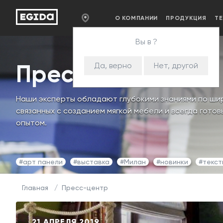
О КОМПАНИИ
ПРОДУКЦИЯ
Т
Вы в ?
Пресс-центр
Да, верно
Нет, другой
Наши эксперты обладают глубокими знаниями по шир
связанных с созданием мягкой мебели и всегда гото
опытом.
#арт панели
#выставка
#Милан
#новинки
#текст
Главная
Пресс-центр
21 АПРЕЛЯ 2019