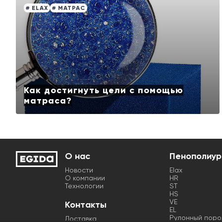
# ELAX
# МАТРАС
Как достигнуть цели с помощью
матраса?
О нас
Пенополиур
Новости
Elax
О компании
HR
Технологии
ST
HS
VE
Контакты
EL
Рулонный поро
Доставка