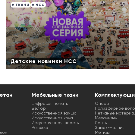
# ТКАНИ
# NCC
Детские новинки НСС
етан
Мебельные ткани
Комплектующи
Цифровая печать
Опоры
Велюр
Полиэфирное воло
Искусственная замша
Нетканые материа
Искусственная кожа
Механизмы
Искусственная шерсть
Ленты
Рогожка
Замок-молния
лон
Метизы