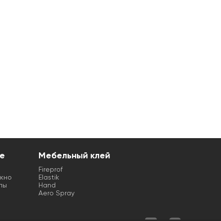
е
Мебельный клей
Fireprof
кно
Elastik
лы
Hand
Aero Spray