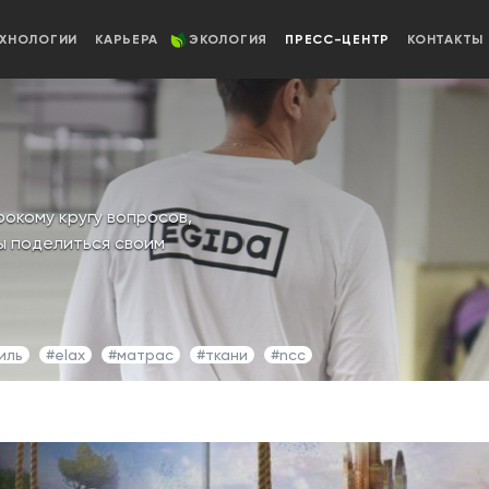
ЕХНОЛОГИИ
КАРЬЕРА
ЭКОЛОГИЯ
ПРЕСС-ЦЕНТР
КОНТАКТЫ
окому кругу вопросов,
вы поделиться своим
иль
#elax
#матрас
#ткани
#ncc