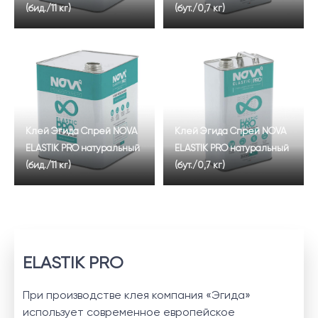
(бид./11 кг)
(бут./0,7 кг)
Клей Эгида Спрей NOVA
Клей Эгида Спрей NOVA
ELASTIK PRO натуральный
ELASTIK PRO натуральный
(бид./11 кг)
(бут./0,7 кг)
ELASTIK PRO
При производстве клея компания «Эгида»
использует современное европейское