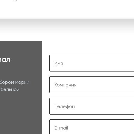
иал
ыбором марки
ебельной