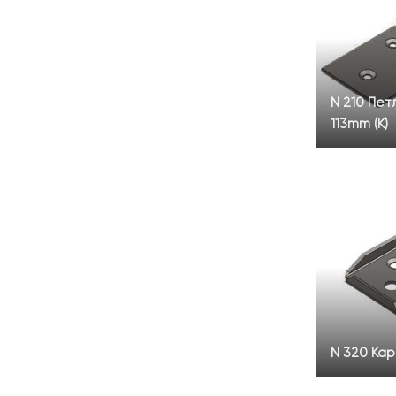
N 210 Пет
113mm (К)
N 320 Кар