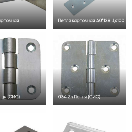
арточная
Петля карточная 40*128 Цх100
 цн (СИС)
034 Zn Петля (СИС)