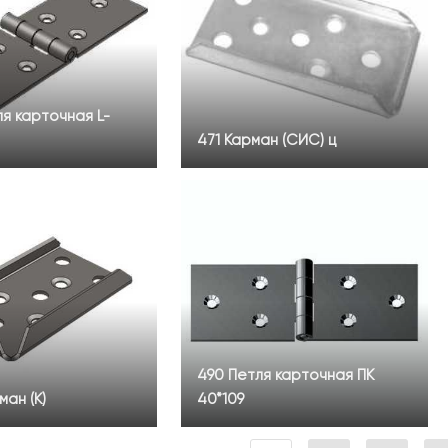
ля карточная L-
471 Карман (СИС) ц
490 Петля карточная ПК
ман (К)
40*109