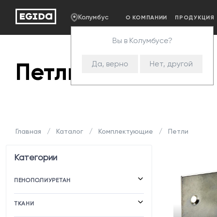
Колумбус
О КОМПАНИИ
ПРОДУКЦИЯ
Вы в Колумбусе?
Петли
Да, верно
Нет, другой
Главная
Каталог
Комплектующие
Петли
Категории
ПЕНОПОЛИУРЕТАН
Elax
HR (Высокоэластичный ППУ)
ST
HS
VE (Вязкоэластичный ППУ)
EL
HL
SB
FL
FR
Вторичный ППУ
Примеры матрасных заготовок
ТКАНИ