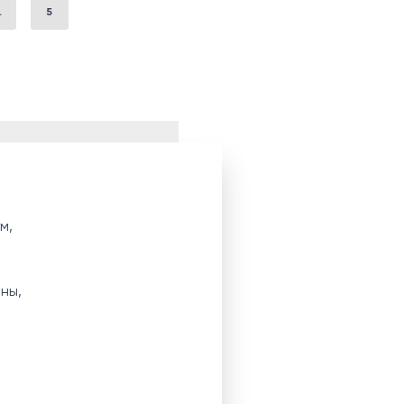
.
5
м,
ны,