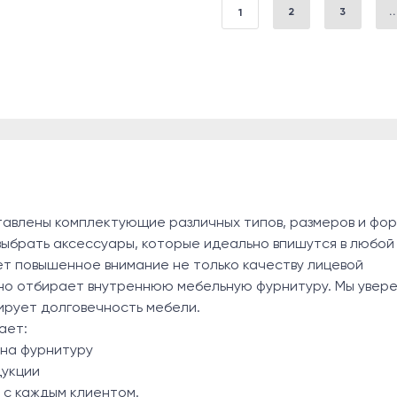
2
3
..
1
авлены комплектующие различных типов, размеров и фор
 выбрать аксессуары, которые идеально впишутся в любой
ет повышенное внимание не только качеству лицевой
но отбирает внутреннюю мебельную фурнитуру. Мы увере
ирует долговечность мебели.
ает:
 на фурнитуру
дукции
 с каждым клиентом.