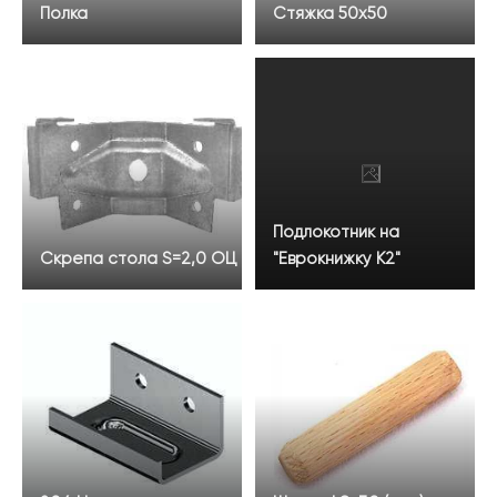
Полка
Стяжка 50х50
Подлокотник на
Скрепа стола S=2,0 ОЦ
"Еврокнижку К2"