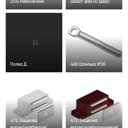
204 Наконечник
Шкант ф8х30 (дер)
Полка Д
468 Шпилька 8*65
472 Защелка
472 Защелка
магнитная(белая)
магнитная(коричневая)