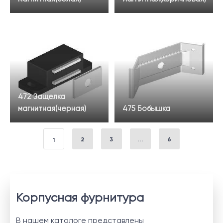
472 Защелка
магнитная(черная)
475 Бобышка
2
3
...
6
1
Корпусная фурнитура
В нашем каталоге представлены