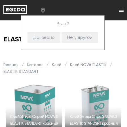
Вы в ?
Да, верно
Нет, другой
ELASTIK STANDART
Главная
Каталог
Клей
Клей NOVA ELASTIK
ELASTIK STANDART
Клей Эгида Спрей NOVA S
Клей Эгида Спрей NOVA S
ELASTIK STANDSRT красный
ELASTIK STANDSRT красный