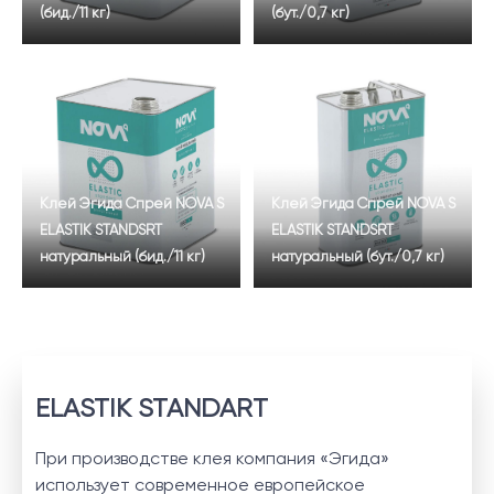
(бид./11 кг)
(бут./0,7 кг)
Клей Эгида Спрей NOVA S
Клей Эгида Спрей NOVA S
ELASTIK STANDSRT
ELASTIK STANDSRT
натуральный (бид./11 кг)
натуральный (бут./0,7 кг)
ELASTIK STANDART
При производстве клея компания «Эгида»
использует современное европейское