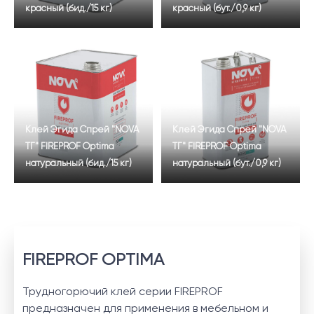
красный (бид./15 кг)
красный (бут./0,9 кг)
Клей Эгида Спрей "NOVA
Клей Эгида Спрей "NOVA
ТГ" FIREPROF Optima
ТГ" FIREPROF Optima
натуральный (бид./15 кг)
натуральный (бут./0,9 кг)
FIREPROF OPTIMA
Трудногорючий клей серии FIREPROF
предназначен для применения в мебельном и