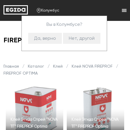
Колумбус
Вы в Колумбусе?
Да, верно
Нет, другой
FIREPROF OPTIMA
Главная
Каталог
Клей
Клей NOVA FIREPROF
FIREPROF OPTIMA
Клей Эгида Спрей "NOVA
Клей Эгида Спрей "NOVA
ТГ" FIREPROF Optima
ТГ" FIREPROF Optima