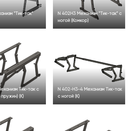
анизм "Тик-так"
N 402H3 Механизм "Тик-так" с
ногой (Комкор)
еханизм Тик-так с
N 402-H3-4 Механизм Тик-так
 пружин) (К)
с ногой (К)