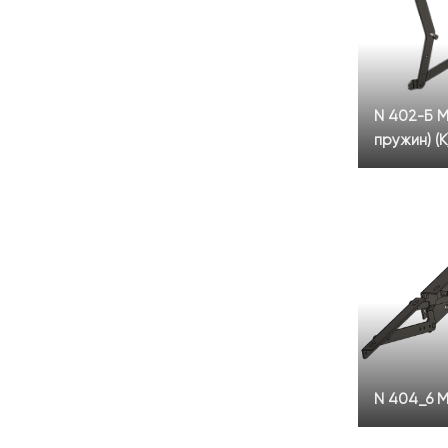
N 402-Б М
пружин) (К
N 404_6 М