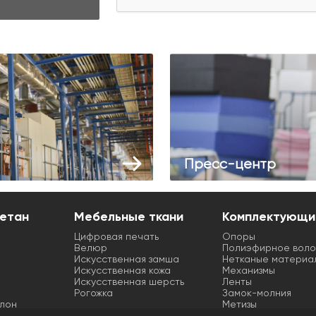
Пресс-центр
етан
Мебельные ткани
Комплектующи
Цифровая печать
Опоры
Велюр
Полиэфирное воло
Искусственная замша
Нетканые материа
Искусственная кожа
Механизмы
Искусственная шерсть
Ленты
Рогожка
Замок-молния
лон
Метизы
а