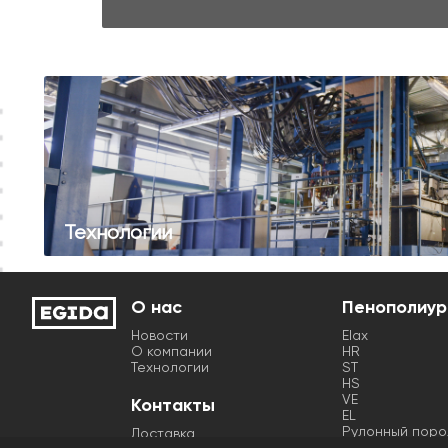
Технологии
О нас
Пенополиур
Новости
Elax
О компании
HR
Технологии
ST
HS
VE
Контакты
EL
Рулонный поро
Доставка
Контурная резк