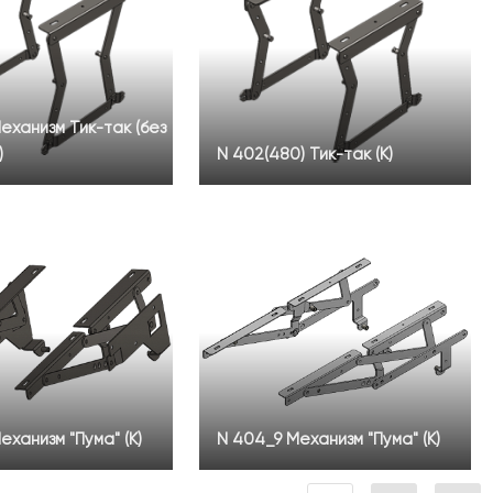
еханизм Тик-так (без
)
N 402(480) Тик-так (К)
еханизм "Пума" (К)
N 404_9 Механизм "Пума" (К)