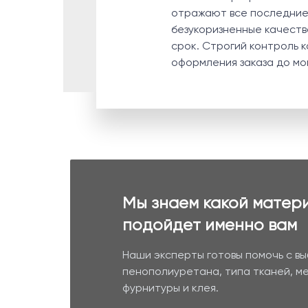
отражают все последние 
безукоризненные качеств
срок. Строгий контроль 
оформления заказа до мо
Мы знаем какой матер
подойдет именно вам
Наши эксперты готовы помочь с в
пенополиуретана, типа тканей, м
фурнитуры и клея.