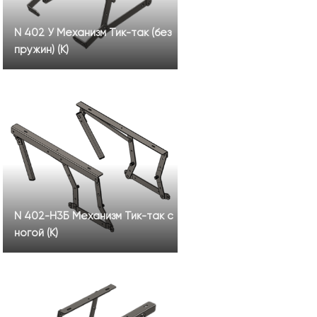
N 402 У Механизм Тик-так (без
пружин) (К)
N 402-H3Б Механизм Тик-так с
ногой (К)