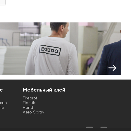
е
Мебельный клей
Fireprof
кно
Elastik
лы
Hand
Aero Spray