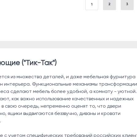
2
3
1
щие ("Тик-Так")
тся из множества деталей, и даже мебельная фурнитура
айн интерьера. Функциональные механизмы трансформации
леса сделают мебель более удобной, а комнату - уютной.
ают, как важно использование качественных и надежных
 в свою очередь, непременно оценят то, что двери
но, ящики выдвигаются беззвучно, диваны и кровати
.
 с учетом специфических требований российских клиен