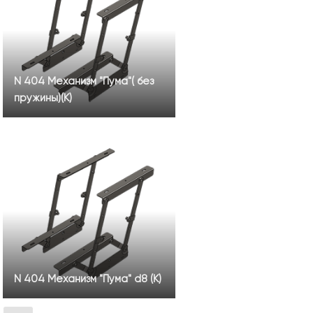
N 404 Механизм "Пума"( без
пружины)(К)
N 404 Механизм "Пума" d8 (К)