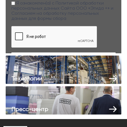
Я ознакомлен(а) с
Политикой обработки
персональных данных
Сайта ООО «Эгида +» и
Согласием на обработку персональных
данных
для формы сбора
Заполняя данную форму вы даете свое согласие на обработку
персональных данных
Технологии
Пресс-центр