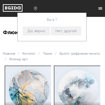
Вы в ?
Да, верно
Нет, другой
Флюид арт
Главная
Каталог
Ткани
Xpoint. Цифровая печать
Флюид арт