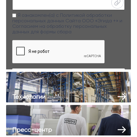
Я ознакомлен(а) с
Политикой обработки
персональных данных
Сайта ООО «Эгида +» и
Согласием на обработку персональных
данных
для формы сбора
Заполняя данную форму вы даете свое согласие на обработку
персональных данных
Технологии
Пресс-центр