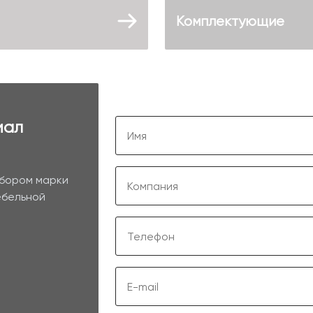
Комплектующие
иал
ыбором марки
ебельной