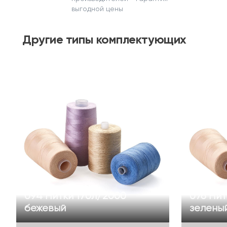
выгодной цены
Другие
типы комплектующих
094 Нитки 170л/2000
076 Нит
бежевый
зелены