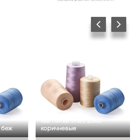
102 Нитки 170л/2000
 беж
коричневые