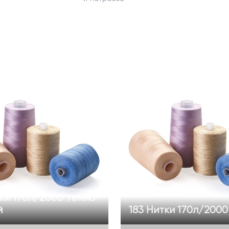
ки 170л/2000 темно-
й
183 Нитки 170л/2000