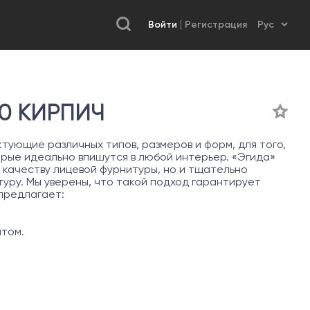
Войти
Регистрация
00 КИРПИЧ
ующие различных типов, размеров и форм, для того,
орые идеально впишутся в любой интерьер. «Эгида»
 качеству лицевой фурнитуры, но и тщательно
ру. Мы уверены, что такой подход гарантирует
 предлагает:
нтом.