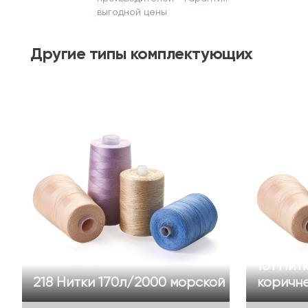
выгодной цены
Другие
типы комплектующих
101 Нит
218 Нитки 170л/2000 морской
коричн