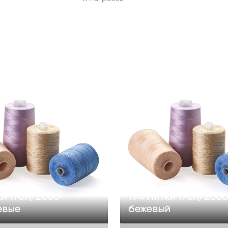
ки 170л/2000
194 Нитки 170л/2000
евые
бежевый