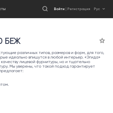
Войти
Регистрация
КТЫ
0 БЕЖ
ующие различных типов, размеров и форм, для того,
орые идеально впишутся в любой интерьер. «Эгида»
 качеству лицевой фурнитуры, но и тщательно
ру. Мы уверены, что такой подход гарантирует
 предлагает:
нтом.