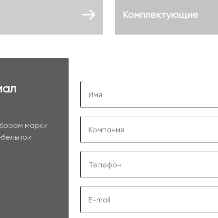
Комплектующие
иал
ыбором марки
ебельной