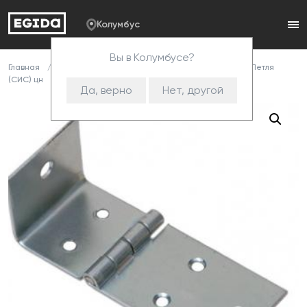
Колумбус
Вы в Колумбусе?
Главная
Каталог
Комплектующие
Петли
079 Петля
(СИС) цн
Да, верно
Нет, другой