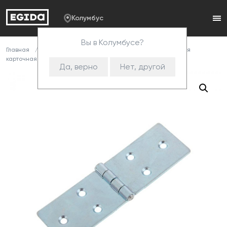
Колумбус
Вы в Колумбусе?
Главная
Каталог
Комплектующие
Петли
Петля
карточная 128*40 цинк (100)
Да, верно
Нет, другой