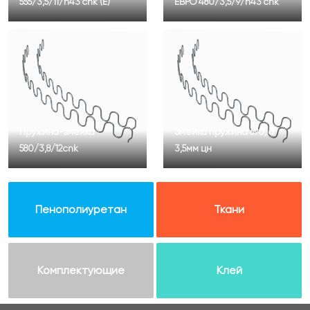
555/3,5/11/h43 cnk (Е)
ЕВРО 480/3,5/9/h43 cnk
Пружина-змейка
Змейка пружина 690, d
580/3,8/12cnk
3,5мм цн
Пенополиуретан
Ткани
Комплектующие
Клей