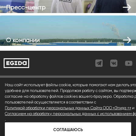
Пресс-центр
О компании
Согласие (регистрация)
Наш сайт использует файлы cookie, которые помогают нам делать это
удобнее для пользователей. Продолжая работу с сайтом, вы подтвер
Согласие (форма)
согласие на обработку файлов cookies вашего браузера. Обработка
пользователей осуществляется в соответствии с
Согласие (cookies)
Политикой обработки персональных данных Сайта ООО «Эгида +»
и
Политика конфиденциальности
Согласием на обработку персональных данных с использованием фа
.
Условия использования материалов сайта
СОГЛАШАЮСЬ
© 1992 — 2026 ООО «Эгида+»