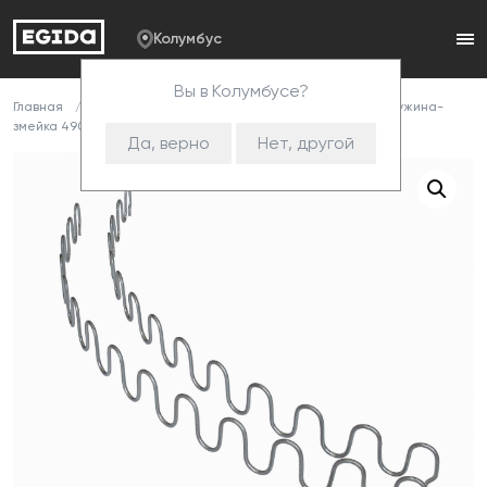
Колумбус
Вы в Колумбусе?
Главная
Каталог
Комплектующие
Змейка
Пружина-
змейка 490/3,5/9cnk
Да, верно
Нет, другой