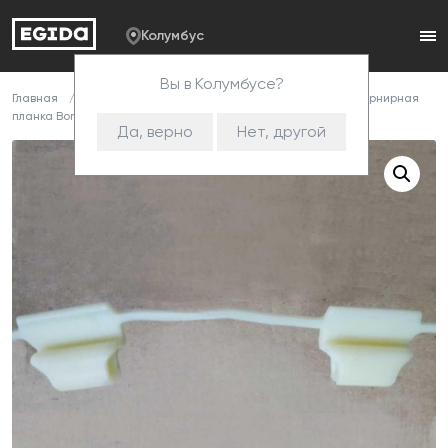
Колумбус
Вы в Колумбусе?
Главная
Каталог
Комплектующие
Змейка
Шарнирная
планка BoneFix 100R (2000 шт) (слоновая кость)
Да, верно
Нет, другой