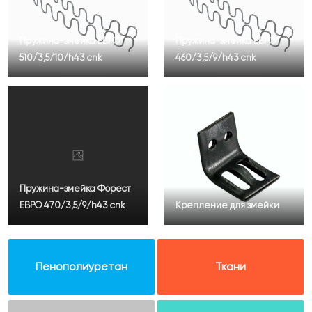
Пружина-змейка ЕВРО
Пружина-змейка ЕВРО
510/3,5/10/h43 cnk
460/3,5/9/h43 cnk
Пружина-змейка Форест
ЕВРО 470/3,5/9/h43 cnk
Крепление для змейки
Пенополиуретан
Ткани