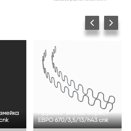
змейка
Пружина-змейка Форест
cnk
ЕВРО 670/3,5/13/h43 cnk