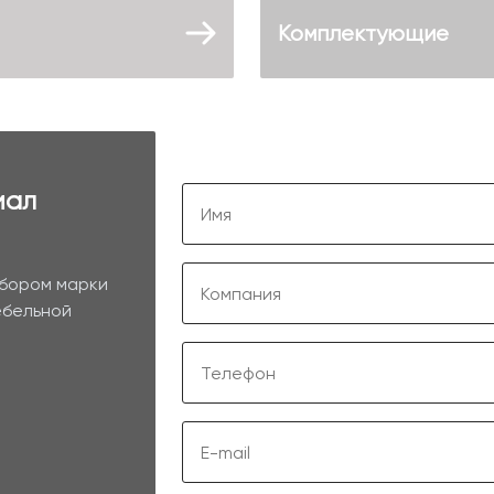
Комплектующие
иал
ыбором марки
ебельной