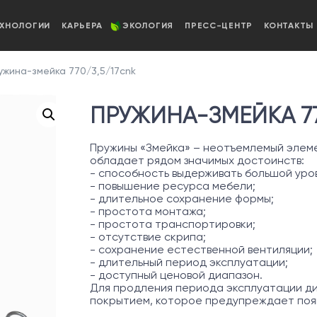
ЕХНОЛОГИИ
КАРЬЕРА
ЭКОЛОГИЯ
ПРЕСС-ЦЕНТР
КОНТАКТЫ
жина-змейка 770/3,5/17cnk
ПРУЖИНА-ЗМЕЙКА 77
Пружины «Змейка» – неотъемлемый элеме
обладает рядом значимых достоинств:
- способность выдерживать большой уров
- повышение ресурса мебели;
- длительное сохранение формы;
- простота монтажа;
- простота транспортировки;
- отсутствие скрипа;
- сохранение естественной вентиляции;
- длительный период эксплуатации;
- доступный ценовой диапазон.
Для продления периода эксплуатации д
покрытием, которое предупреждает появ