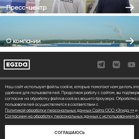
Пресс-центр
О компании
Согласие (регистрация)
Наш сайт использует файлы cookie, которые помогают нам делать это
удобнее для пользователей. Продолжая работу с сайтом, вы подтвер
Согласие (форма)
согласие на обработку файлов cookies вашего браузера. Обработка
пользователей осуществляется в соответствии с
Согласие (cookies)
Политикой обработки персональных данных Сайта ООО «Эгида +»
и
Политика конфиденциальности
Согласием на обработку персональных данных с использованием фа
.
Условия использования материалов сайта
СОГЛАШАЮСЬ
© 1992 — 2026 ООО «Эгида+»