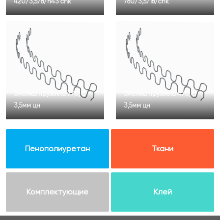
420/3,5/8/h43 cnk
780/3,5/18/cnk
Змейка пружина 770, d
Змейка пружина 470, d
3,5мм цн
3,5мм цн
Пенополиуретан
Ткани
Комплектующие
Клей