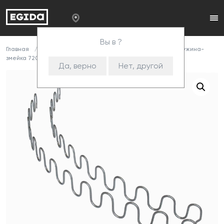
Вы в ?
Главная
Каталог
Комплектующие
Змейка
Пружина-
змейка 720/3,8/14cnk
Да, верно
Нет, другой