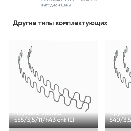
выгодной цены
Другие
типы комплектующих
Пружина-змейка
Пружин
555/3,5/11/h43 cnk (Е)
540/3,5