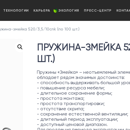
ТЕХНОЛОГИИ
КАРЬЕРА
ЭКОЛОГИЯ
ПРЕСС-ЦЕНТР
КОНТА
жина-змейка 520/3,5/10cnk (по 100 шт.)
ПРУЖИНА-ЗМЕЙКА 52
ШТ.)
Пружины «Змейка» – неотъемлемый элеме
обладает рядом значимых достоинств:
- способность выдерживать большой уров
- повышение ресурса мебели;
- длительное сохранение формы;
- простота монтажа;
- простота транспортировки;
- отсутствие скрипа;
- сохранение естественной вентиляции;
- длительный период эксплуатации;
- доступный ценовой диапазон.
Для продления периода эксплуатации д