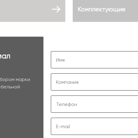
Комплектующие
иал
ыбором марки
ебельной