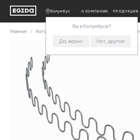
Колумбус
О КОМПАНИИ
ПРОДУКЦИЯ
Вы в Колумбусе?
Главная
Каталог
Комплектующие
Змейка
Пру
Да, верно
Нет, другой