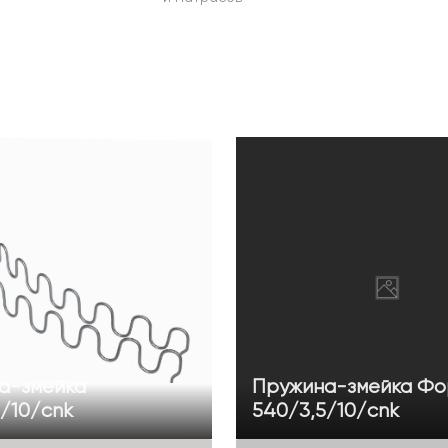
а-змейка
Пружина-змейка Фо
/10/cnk
540/3,5/10/cnk