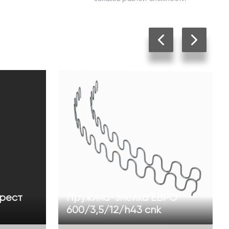
рест
Пружина-змейка ЕВРО
600/3,5/12/h43 cnk