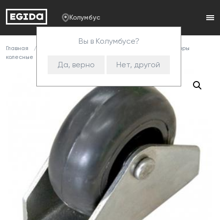
Колумбус
Вы в Колумбусе?
Главная
Каталог
Комплектующие
Опоры
Опоры
колесные
002 Колесо (СИС)
Да, верно
Нет, другой