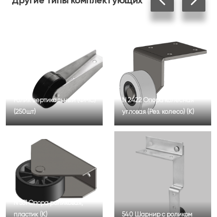
Другие
типы комплектующих
Ролик вертикальный (ФМС)
N 2422 Опора колесная
(250шт)
угловая (Рез. колесо) (К)
N 551 Опора роликовая,
пластик (К)
540 Шарнир с роликом