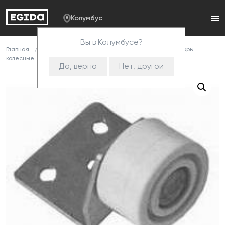
Колумбус
Вы в Колумбусе?
Главная
Каталог
Комплектующие
Опоры
Опоры
колесные
Ролик угловой МТ4 (ФМС)
Да, верно
Нет, другой