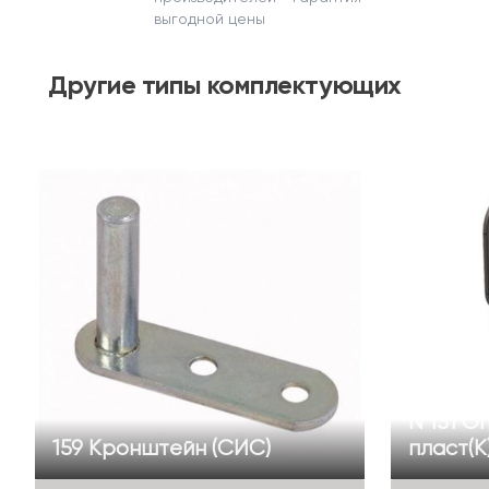
выгодной цены
Другие
типы комплектующих
N 151 О
159 Кронштейн (СИС)
пласт(К