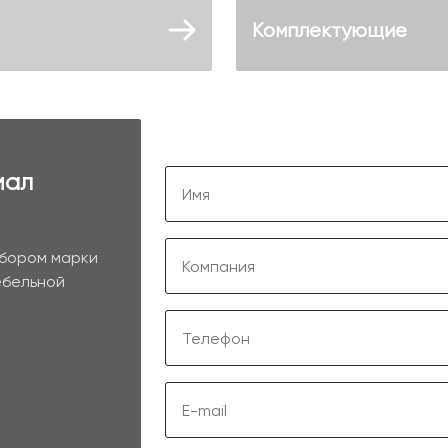
Комплектующие
иал
ыбором марки
ебельной