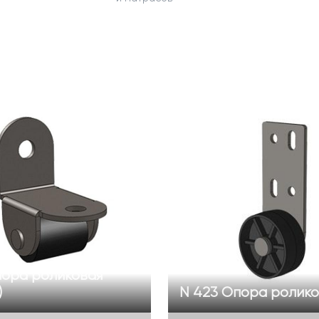
пора роликовая
)
N 423 Опора роликов