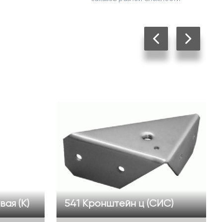
ая (К)
541 Кронштейн ц (СИС)