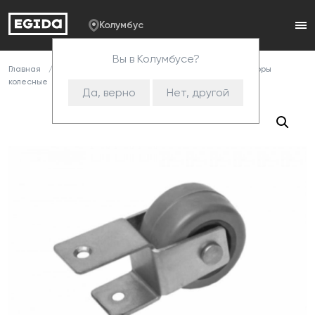
Колумбус
Вы в Колумбусе?
Главная
Каталог
Комплектующие
Опоры
Опоры
колесные
031 Колесная опора (СИС) м
Да, верно
Нет, другой