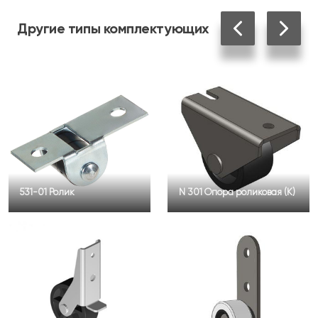
Другие
типы комплектующих
531-01 Ролик
N 301 Опора роликовая (К)